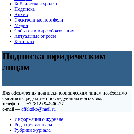
Библиотека журнала
Подписка
Архив
Электронные портфели
Медиа
События в мире образования
Актуальные опросы
Контакты
Подписка юридическим
лицам
Для оформления подписки юридическим лицам необходимо
связаться с редакцией по следующим контактам:
телефон — +7 (812) 946-66-77
e-mail —
effektiko@mail.ru
Информация о журнале
Редакция журнала
Рубрики журнала